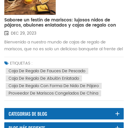
Saboree un festín de mariscos: lujosos nidos de
pájaros, abulones enlatados y cajas de regalo con
fauces de pescado.
DEC 29, 2023
Bienvenido a nuestro mundo de cajas de regalo de
mariscos, que no es solo un delicioso banquete al frente del
restaurante, sino también una búsqueda de calidad y un
desafío para su paladar. Inspirándonos en los regalos de la
ETIQUETAS :
naturaleza y garantizados por una ingeniosa artesanía,
Caja De Regalo De Fauces De Pescado
seleccionamos delicias como nidos de pájaros, abulones
Caja De Regalo De Abulón Enlatado
enlatados y fauces de pescado para crear una serie de
Caja De Regalo Con Forma De Nido De Pájaro
embriagadoras cajas de regalo de mariscos, que hacen de
Proveedor De Mariscos Congelados De China
cada comida suya un placer para la vista. Fiesta gourmet. 1.
Caja de regalo con forma de nido de pájaro: El máximo
disfrute de nutrir y mantener la saludEl nido de pájaro,
CATEGORIAS DE BLOG
conocido como la perla del mar, es uno de los mejores
complementos nutricionales tradicionales chinos. Nuestras
BLOG MÁS RECIENTE