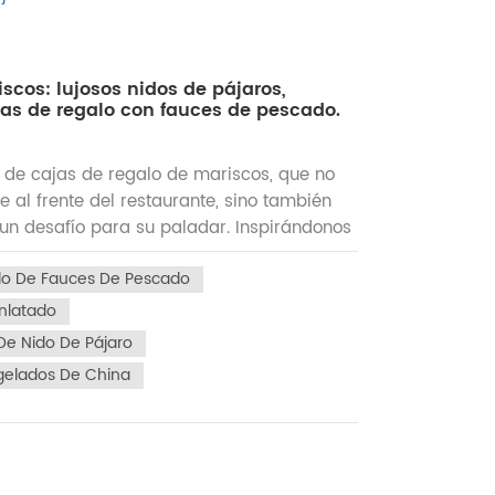
scos: lujosos nidos de pájaros,
as de regalo con fauces de pescado.
 de cajas de regalo de mariscos, que no
e al frente del restaurante, sino también
un desafío para su paladar. Inspirándonos
leza y garantizados por una ingeniosa
lo De Fauces De Pescado
licias como nidos de pájaros, abulones
ado para crear una serie de
nlatado
galo de mariscos, que hacen de cada
e Nido De Pájaro
a vista. Fiesta gourmet. 1. Caja de regalo
gelados De China
: El máximo disfrute de nutrir y mantener
conocido como la perla del mar, es uno de
tricionales tradicionales chinos. Nuestras
e nido de pájaro no solo incluyen nidos de
lidad, sino que también se combinan con