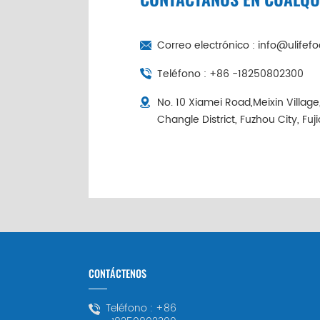
Correo electrónico :
info@ulifef
Teléfono :
+86 -18250802300
No. 10 Xiamei Road,Meixin Villag
Changle District, Fuzhou City, Fuj
CONTÁCTENOS
Teléfono :
+86