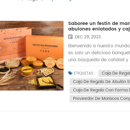
Saboree un festín de mari
abulones enlatados y caj
DEC 29, 2023
Bienvenido a nuestro mundo
es solo un delicioso banquet
una búsqueda de calidad y 
en los regalos de la natura
Caja De Rega
artesanía, seleccionamos de
ETIQUETAS :
enlatados y fauces de pesc
Caja De Regalo De Abulón E
embriagadoras cajas de re
Caja De Regalo Con Forma D
comida suya un placer para l
Proveedor De Mariscos Con
con forma de nido de pájaro
la saludEl nido de pájaro, 
los mejores complementos nu
cajas de regalo con forma d
pájaro frescos y de alta ca