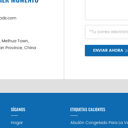
oods.com
e, Meihua Town,
ian Province, China
ENVIAR AHORA
SÍGANOS
ETIQUETAS CALIENTES
Hogar
Abulón Congelado Para La V