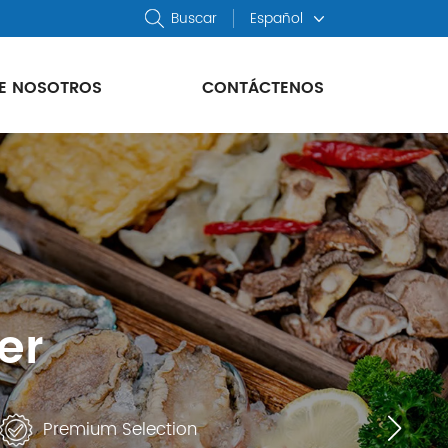
Buscar
Español
E NOSOTROS
CONTÁCTENOS
icante líder
icante líder
er
er
e carne y
e carne y
os
os
Premium Selection
Premium Selection