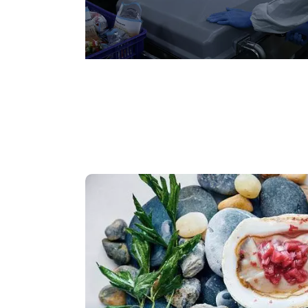
servicios exclusivos. Desde las materias
productos terminados, contamos con un
calidad experimentado para verificar la
en cada paso del proceso. Nuestro com
clientes es "lo que se promete, nunca 
productos de calidad, también brindamo
satisfacción y ganancias. Equipo de exp
mejores mentes. Especializada en la inv
y venta de alimentos procesados cong
producción: Con una capacidad de pro
toneladas anuales de alimentos proces
empresa garantiza un suministro consta
satisfacer las demandas del mercado.
almacenamiento: Experimente la ventaja
red de transporte, equipada con instala