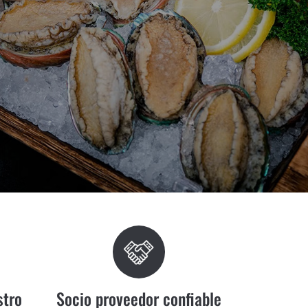
Premium Selection
Premium Selection
stro
Socio proveedor confiable