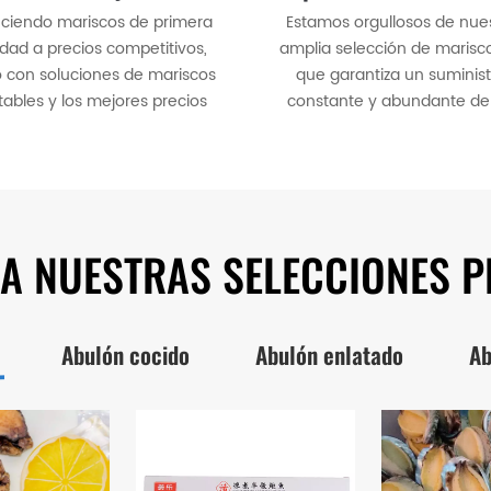
eciendo mariscos de primera
Estamos orgullosos de nue
idad a precios competitivos,
amplia selección de marisco
o con soluciones de mariscos
que garantiza un suminist
tables y los mejores precios
constante y abundante de 
ara los mejores mariscos.
mejores capturas del ma
A NUESTRAS SELECCIONES 
Abulón cocido
Abulón enlatado
Ab