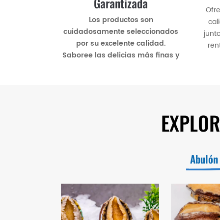
Garantizada
Ofr
Los productos son
cal
cuidadosamente seleccionados
junt
por su excelente calidad.
ren
Saboree las delicias más finas y
p
frescas de mariscos y
albóndigas de excepcional
calidad.
EXPLOR
Abulón