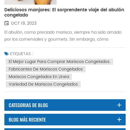
Deliciosos manjares: El sorprendente viaje del abulón
congelado
OCT 19, 2023
El abulón, como preciado marisco, siempre ha sido amado
por los comensales y gourmets. Sin embargo, cómo
mantener la frescura y la calidad del abulón siempre ha
sido un desafío al que se enfrentan los proveedores y
ETIQUETAS :
operadores de alimentos gourmet. En este artículo
El Mejor Lugar Para Comprar Mariscos Congelados.
profundizaremos en la preparación, conservación y valor
Fabricantes De Mariscos Congelados
gastronómico del abulón congelado, y por qué el abulón
Mariscos Congelados En Línea
congelado se está convirtiendo en la primera opción tanto
Variedad De Mariscos Congelados
entre proveedores como entre consumidores.Preparación
de abulón congeladoPara conservar la tierna textura y el
delicioso sabor, el abulón congelado requiere una
CATEGORIAS DE BLOG
preparación cuidadosa. Este proceso suele incluir los
siguientes pasos: Captura y procesamiento: una vez que el
BLOG MÁS RECIENTE
abulón se captura en el océano, se procesa
inmediatamente para garantizar su frescura. Esto implica