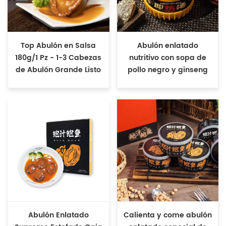
Top Abulón en Salsa
Abulón enlatado
180g/1 Pz - 1-3 Cabezas
nutritivo con sopa de
de Abulón Grande Listo
pollo negro y ginseng
para Comer
Abulón Enlatado
Calienta y come abulón