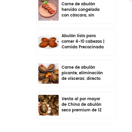
Carne de abulón
hervida congelada
con cáscara, sin
vísceras, sazonada,
lista para comer
Abulón listo para
comer 4-10 cabezas |
Comida Precocinada
En Bolsa
Carne de abulón
picante, eliminación
de vísceras: directo
de fábrica de China
Venta al por mayor
de China de abulón
seco premium de 12
cabezas | Cadena de
frío empaquetada
individualmente
Venta al por mayor