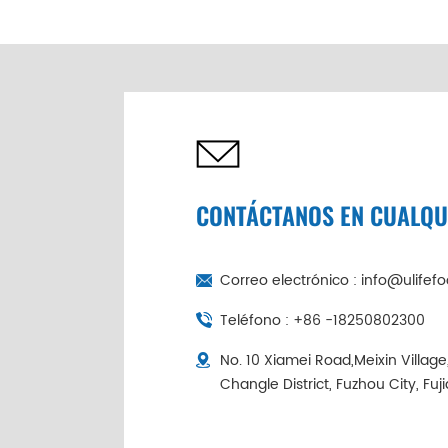
de abulón seco de 6
cabezas de China |
Cadena de frío
empaquetada
individualmente
CONTÁCTANOS EN CUALQ
Correo electrónico :
info@ulifef
Teléfono :
+86 -18250802300
No. 10 Xiamei Road,Meixin Villag
Changle District, Fuzhou City, Fuj