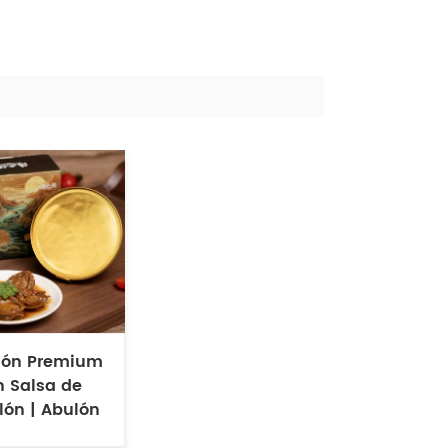
lón Premium
n Salsa de
lón | Abulón
atado listo