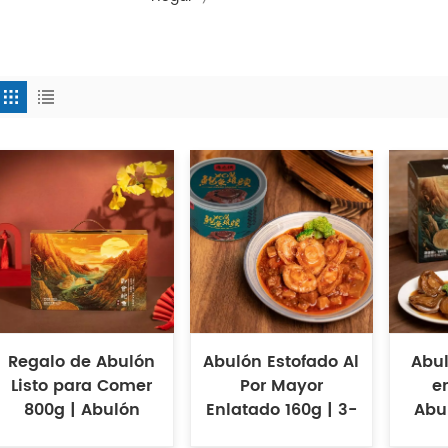
Regalo de Abulón
Abulón Estofado Al
Abu
Listo para Comer
Por Mayor
e
800g | Abulón
Enlatado 160g | 3-
Abu
enlatado al por
6 cabezas listas
enl