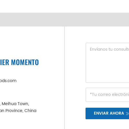
UIER MOMENTO
oods.com
e, Meihua Town,
ian Province, China
ENVIAR AHORA