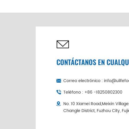
de abulón seco de 6
cabezas de China |
Cadena de frío
empaquetada
individualmente
CONTÁCTANOS EN CUALQ
Correo electrónico :
info@ulifef
Teléfono :
+86 -18250802300
No. 10 Xiamei Road,Meixin Villag
Changle District, Fuzhou City, Fuj