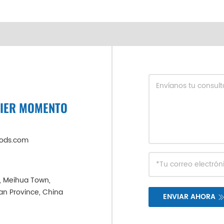
UIER MOMENTO
oods.com
e, Meihua Town,
ian Province, China
ENVIAR AHORA