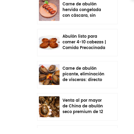
Carne de abulón
hervida congelada
con cáscara, sin
vísceras, sazonada,
lista para comer
Abulón listo para
comer 4-10 cabezas |
Comida Precocinada
En Bolsa
Carne de abulón
picante, eliminación
de vísceras: directo
de fábrica de China
Venta al por mayor
de China de abulón
seco premium de 12
cabezas | Cadena de
frío empaquetada
individualmente
Venta al por mayor