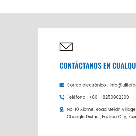
de abulón seco de 6
cabezas de China |
Cadena de frío
empaquetada
individualmente
CONTÁCTANOS EN CUALQ
Correo electrónico :
info@ulifef
Teléfono :
+86 -18250802300
No. 10 Xiamei Road,Meixin Villag
Changle District, Fuzhou City, Fuj