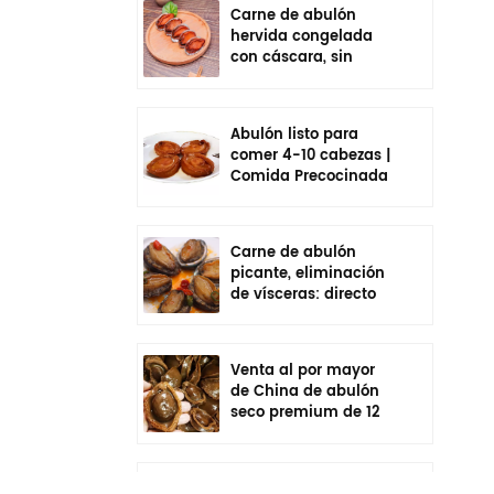
Carne de abulón
hervida congelada
con cáscara, sin
vísceras, sazonada,
lista para comer
Abulón listo para
comer 4-10 cabezas |
Comida Precocinada
En Bolsa
Carne de abulón
picante, eliminación
de vísceras: directo
de fábrica de China
Venta al por mayor
de China de abulón
seco premium de 12
cabezas | Cadena de
frío empaquetada
individualmente
Venta al por mayor