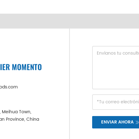
UIER MOMENTO
oods.com
e, Meihua Town,
ian Province, China
ENVIAR AHORA