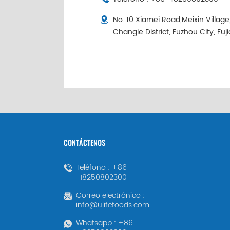
No. 10 Xiamei Road,Meixin Villag
Changle District, Fuzhou City, Fuj
CONTÁCTENOS
Teléfono :
+86
-18250802300
Correo electrónico :
info@ulifefoods.com
Whatsapp :
+86