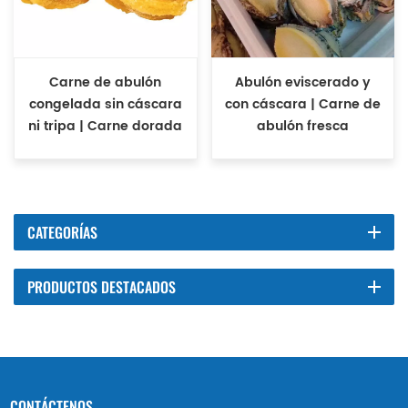
Carne de abulón
Abulón eviscerado y
congelada sin cáscara
con cáscara | Carne de
ni tripa | Carne dorada
abulón fresca
congelada
congelada
rápidamente con
instantáneamente
bordes recortados
CATEGORÍAS
PRODUCTOS DESTACADOS
CONTÁCTENOS