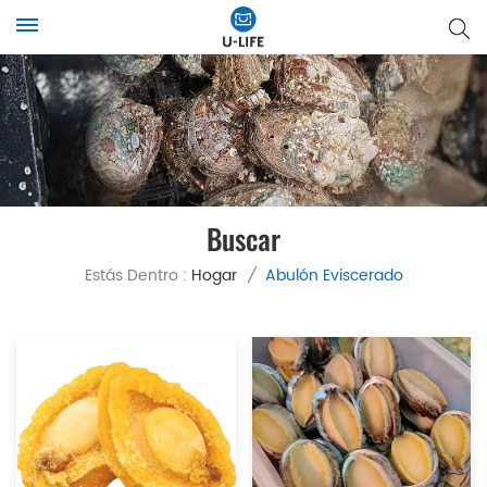
Buscar
Estás Dentro :
Hogar
/
Abulón Eviscerado