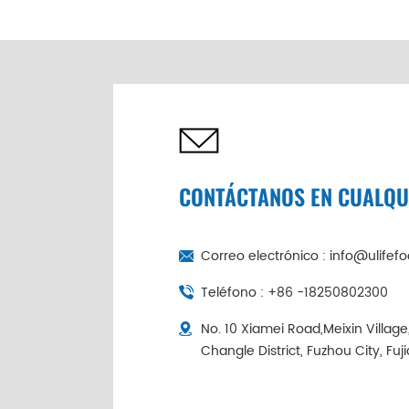
de abulón seco de 6
cabezas de China |
Cadena de frío
empaquetada
individualmente
CONTÁCTANOS EN CUALQ
Correo electrónico :
info@ulifef
Teléfono :
+86 -18250802300
No. 10 Xiamei Road,Meixin Villag
Changle District, Fuzhou City, Fuj