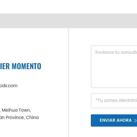
UIER MOMENTO
oods.com
e, Meihua Town,
ian Province, China
ENVIAR AHORA