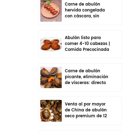
Carne de abulón
hervida congelada
con cáscara, sin
vísceras, sazonada,
lista para comer
Abulón listo para
comer 4-10 cabezas |
Comida Precocinada
En Bolsa
Carne de abulón
picante, eliminación
de vísceras: directo
de fábrica de China
Venta al por mayor
de China de abulón
seco premium de 12
cabezas | Cadena de
frío empaquetada
individualmente
Venta al por mayor