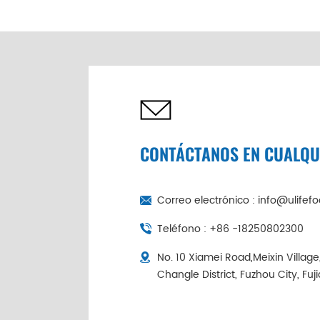
de abulón seco de 6
cabezas de China |
Cadena de frío
empaquetada
individualmente
CONTÁCTANOS EN CUALQ
Correo electrónico :
info@ulifef
Teléfono :
+86 -18250802300
No. 10 Xiamei Road,Meixin Villag
Changle District, Fuzhou City, Fuj