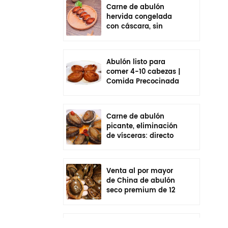
Carne de abulón
hervida congelada
con cáscara, sin
vísceras, sazonada,
lista para comer
Abulón listo para
comer 4-10 cabezas |
Comida Precocinada
En Bolsa
Carne de abulón
picante, eliminación
de vísceras: directo
de fábrica de China
Venta al por mayor
de China de abulón
seco premium de 12
cabezas | Cadena de
frío empaquetada
individualmente
Venta al por mayor