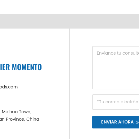
UIER MOMENTO
oods.com
e, Meihua Town,
ian Province, China
ENVIAR AHORA