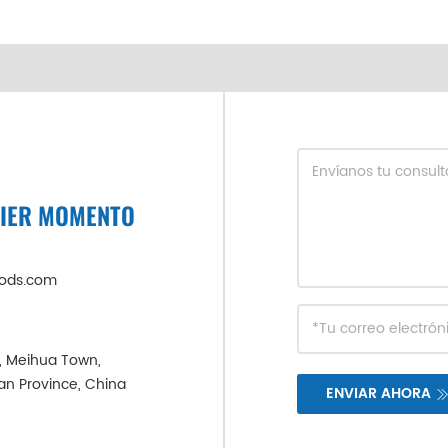
UIER MOMENTO
oods.com
e, Meihua Town,
ian Province, China
ENVIAR AHORA