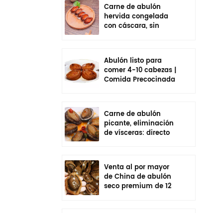
Carne de abulón
hervida congelada
con cáscara, sin
vísceras, sazonada,
lista para comer
Abulón listo para
comer 4-10 cabezas |
Comida Precocinada
En Bolsa
Carne de abulón
picante, eliminación
de vísceras: directo
de fábrica de China
Venta al por mayor
de China de abulón
seco premium de 12
cabezas | Cadena de
frío empaquetada
individualmente
Venta al por mayor