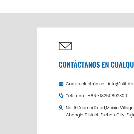
de abulón seco de 6
cabezas de China |
Cadena de frío
empaquetada
individualmente
CONTÁCTANOS EN CUALQ
Correo electrónico :
info@ulifef
Teléfono :
+86 -18250802300
No. 10 Xiamei Road,Meixin Villag
Changle District, Fuzhou City, Fuj