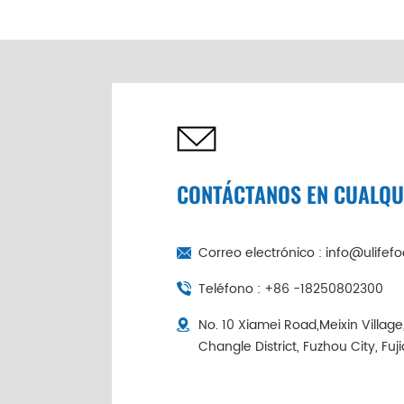
de abulón seco de 6
cabezas de China |
Cadena de frío
empaquetada
individualmente
CONTÁCTANOS EN CUALQ
Correo electrónico :
info@ulifef
Teléfono :
+86 -18250802300
No. 10 Xiamei Road,Meixin Villag
Changle District, Fuzhou City, Fuj