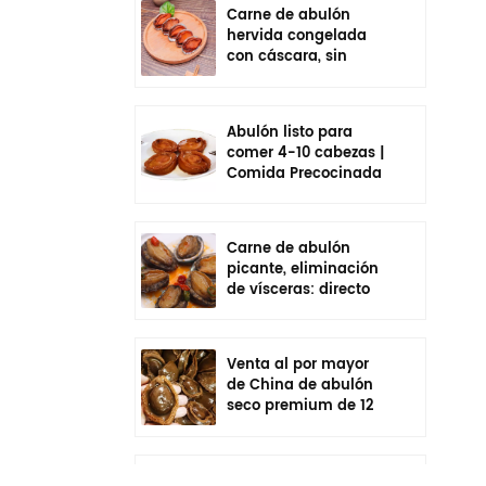
Carne de abulón
hervida congelada
con cáscara, sin
vísceras, sazonada,
lista para comer
Abulón listo para
comer 4-10 cabezas |
Comida Precocinada
En Bolsa
Carne de abulón
picante, eliminación
de vísceras: directo
de fábrica de China
Venta al por mayor
de China de abulón
seco premium de 12
cabezas | Cadena de
frío empaquetada
individualmente
Venta al por mayor