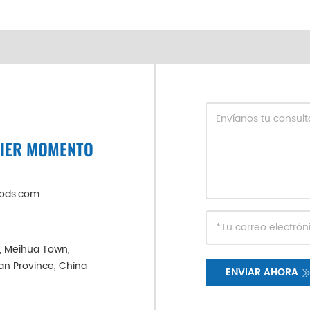
UIER MOMENTO
oods.com
e, Meihua Town,
ian Province, China
ENVIAR AHORA