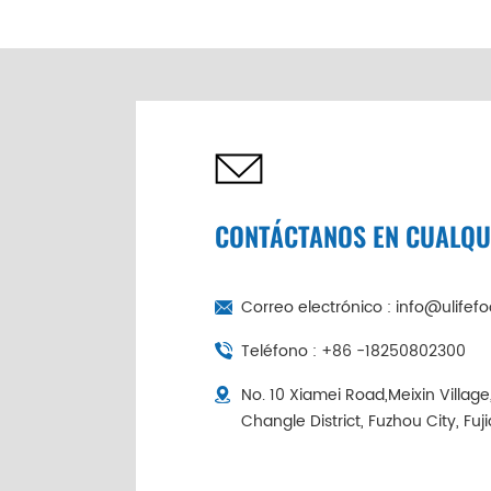
de abulón seco de 6
cabezas de China |
Cadena de frío
empaquetada
individualmente
CONTÁCTANOS EN CUALQ
Correo electrónico :
info@ulifef
Teléfono :
+86 -18250802300
No. 10 Xiamei Road,Meixin Villag
Changle District, Fuzhou City, Fuj