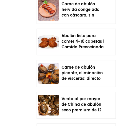
Carne de abulón
hervida congelada
con cáscara, sin
vísceras, sazonada,
lista para comer
Abulón listo para
comer 4-10 cabezas |
Comida Precocinada
En Bolsa
Carne de abulón
picante, eliminación
de vísceras: directo
de fábrica de China
Venta al por mayor
de China de abulón
seco premium de 12
cabezas | Cadena de
frío empaquetada
individualmente
Venta al por mayor