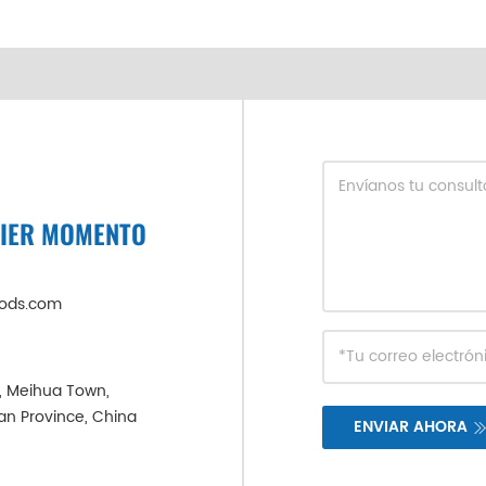
UIER MOMENTO
oods.com
e, Meihua Town,
ian Province, China
ENVIAR AHORA