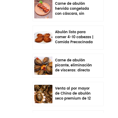
Carne de abulón
hervida congelada
con cáscara, sin
vísceras, sazonada,
lista para comer
Abulón listo para
comer 4-10 cabezas |
Comida Precocinada
En Bolsa
Carne de abulón
picante, eliminación
de vísceras: directo
de fábrica de China
Venta al por mayor
de China de abulón
seco premium de 12
cabezas | Cadena de
frío empaquetada
individualmente
Venta al por mayor