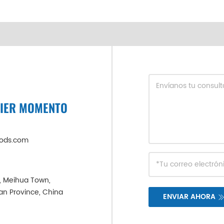
UIER MOMENTO
oods.com
e, Meihua Town,
ian Province, China
ENVIAR AHORA