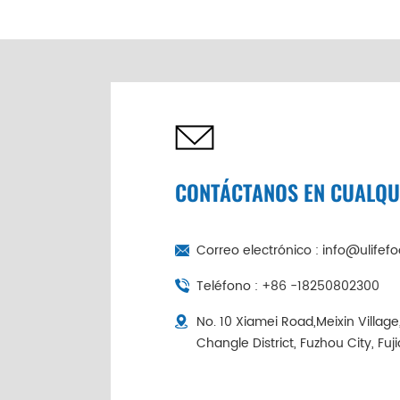
de abulón seco de 6
cabezas de China |
Cadena de frío
empaquetada
individualmente
CONTÁCTANOS EN CUALQ
Correo electrónico :
info@ulifef
Teléfono :
+86 -18250802300
No. 10 Xiamei Road,Meixin Villag
Changle District, Fuzhou City, Fuj