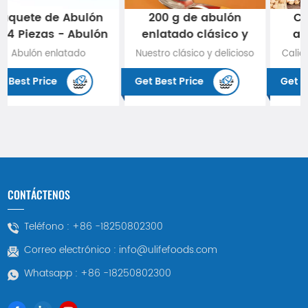
200 g de abulón
Calienta y come
enlatado clásico y
abulón enlatado
delicioso
especial de Fujian
Nuestro clásico y delicioso
Calienta y come el abulón
abulón enlatado superior
enlatado especial de Fujian
Get Best Price
Get Best Price
es la mejor opción para los
es un manjar de mariscos
tesoros del mar. Abulón
que combina un delicioso
seleccionado de primera
sabor y conveniencia.
calidad con un sabor
Cada abulón se procesa
delicioso y delicado,
especialmente y se
combinado con un proceso
combina con un jugo de
de enlatado único,
abulón único al estilo de
CONTÁCTENOS
conserva el sabor fresco y
Fujian para conservar su
tierno del abulón. Esta lata
delicioso sabor. Práctico y
Teléfono :
+86 -18250802300
no solo es representante
listo para comer, te trae la
Correo electrónico :
info@ulifefoods.com
de una delicia única, sino
esencia de la cocina
también del máximo
tradicional de Fujian y es
Whatsapp :
+86 -18250802300
disfrute de lujosos
ideal para saborear
mariscos. Ya sea que lo
deliciosos mariscos.